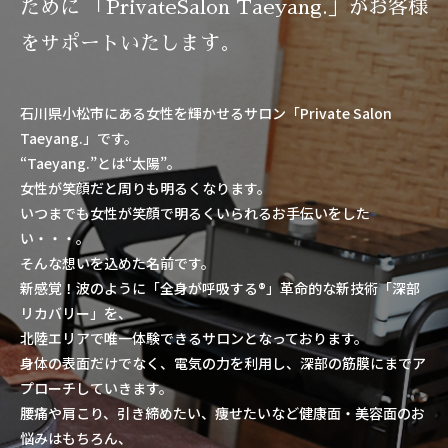
ために 「PrivateSalon Taeyang.」がお客様
をサポートいたします。
石川県小松市にある女性を輝かせるサロン「Private Salon
Taeyang.」です。
“Taeyang.”とは“太陽”。
女性が笑顔だと周りも明るくなります。
いつまでも女性が笑顔で明るくいられるお手伝いをした
い・・・。
そんな想いを込めた名前です。
新感覚！波のように「全身が呼吸する®」革命的な新技術「深部
リカバリー」を、
北陸エリアで唯一体験できるサロンとなっております。
身体の表面だけでなく、電気の力を利用し、深部の筋膜にまでア
プローチしていきます。
腰痛や肩こり、引き締めたい、痩せたいなど健康面・美容面のお
悩みはもちろん、